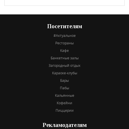
Посетителям
#Актуальное
Рестораны
Кафе
Банкетные залы
Загородный отдых
Караоке-клубы
Бары
Пабы
Кальянные
Кофейни
Пиццерии
Рекламодателям